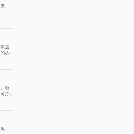
政支
策聚焦
新的活
免、融
区可持
环境，