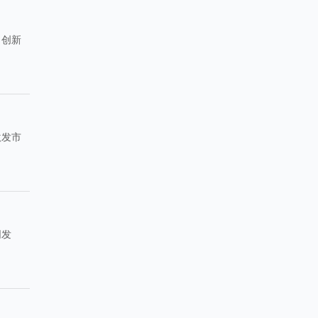
、创新
激发市
同发